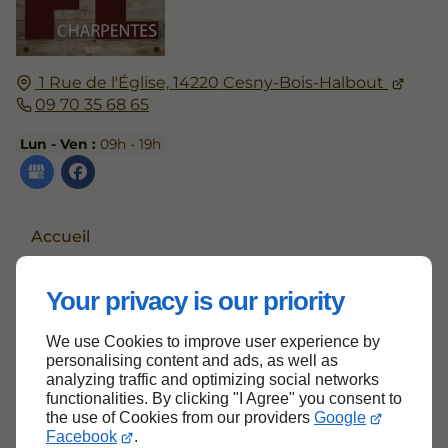
1 Rue de l'Église,
14220
Cesny-Bois-Halbout
09 70 35 68 65
Lun - Ven :
09h - 19h
Accueil
Contactez-nous
Your privacy is our priority
Mentions légales
Plan du site
We use Cookies to improve user experience by
personalising content and ads, as well as
analyzing traffic and optimizing social networks
functionalities. By clicking "I Agree" you consent to
the use of Cookies from our providers
Google
Haut de page
Facebook
.