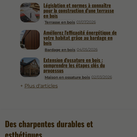
Législation et normes à connaître
pour la construction d'une terrasse
en bois
01/07/2026
Terrasse en bois
Améliorez l'efficacité énergétique de
votre habitat grâce au bardage en
bois
04/05/2026
Bardage en bois
Extension d'ossature en bois :
comprendre les étapes clés du
processus
02/03/2026
Maison en ossature bois
Plus d'articles
Des charpentes durables et
esthétiques