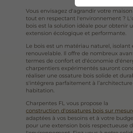
Vous envisagez d'agrandir votre maiso
tout en respectant l'environnement ? L'
bois est la solution idéale pour obtenir 
extension écologique et performante.
Le bois est un matériau naturel, isolant 
renouvelable. Il offre de nombreux ava
termes de confort et d'économie d'éner
charpentiers expérimentés sauront conc
réaliser une ossature bois solide et dura
s'intégrera parfaitement à l’architecture
habitation.
Charpentes FL vous propose la
construction d'ossatures bois sur mesur
adaptées à vos besoins et à votre budge
pour une extension bois respectueuse 
l'environnement. Fiez-vous à notre solid