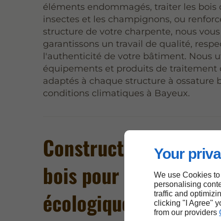
éléments endommagés, traiter les bois 
insectes et les champignons, ou renforc
structure de votre charpente, nous vous
garantissons un travail de qualité, resp
l'authenticité de votre bâtiment. Nous u
équipements et produits de traitement d
adaptés à chaque structure à ossature b
conditions climatiques à Bayeux.
Construction d'ossatu
Your priva
bois pour extensions
We use Cookies to
personalising conte
écologiques à Bayeux
traffic and optimizi
clicking "I Agree" 
from our providers