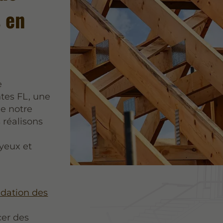
 en
e
tes FL, une
de notre
 réalisons
yeux et
idation des
cer des