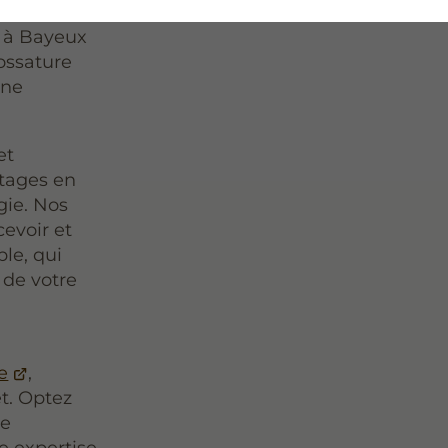
n à Bayeux
ossature
une
et
ntages en
gie. Nos
evoir et
ble, qui
 de votre
e
,
t. Optez
de
e expertise