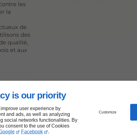
contre les
er la
ectueux de
tilisons des
e qualité,
ois et aux
res
cy is our priority
 improve user experience by
Customize
nt and ads, as well as analyzing
ng social networks functionalities. By
you consent to the use of Cookies
Google
Facebook
.